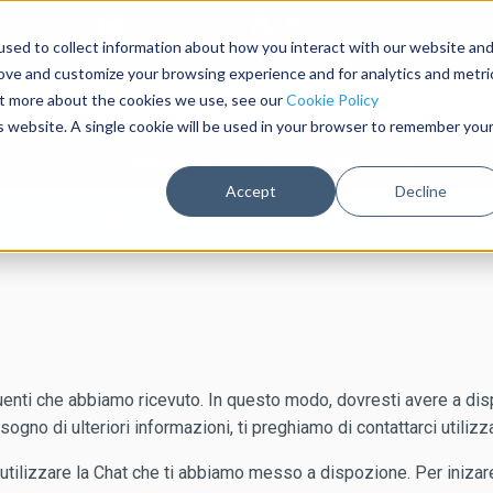
Contattaci
Accedi
sed to collect information about how you interact with our website an
rove and customize your browsing experience and for analytics and metri
out more about the cookies we use, see our
Cookie Policy
is website. A single cookie will be used in your browser to remember you
o
Colonnine tendinastro di sicurezza
Accept
Decline
Prodotti personalizzabili al 100%
nti che abbiamo ricevuto. In questo modo, dovresti avere a disp
sogno di ulteriori informazioni, ti preghiamo di contattarci utiliz
 utilizzare la Chat che ti abbiamo messo a dispozione. Per iniz