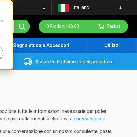
Italiano
d
cs
0
Prodotti |
€
0.00
Basket
r
Segnalettica e Accessori
Utilizzi
Acquista direttamente dal produttore
ozione tutte le informazioni necessarie per poter
zando una delle modalità che trovi a
questa pagina
.
are una conversazione con un nostro consulente, basta