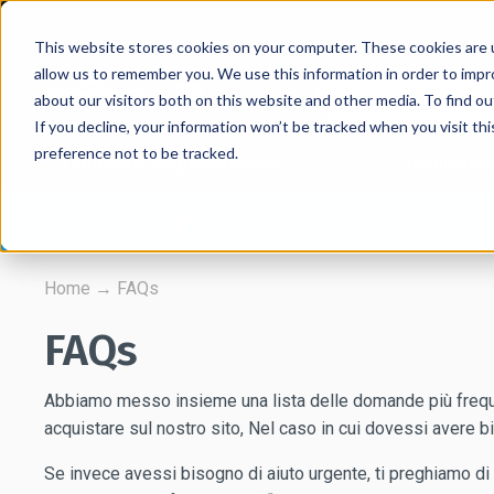
This website stores cookies on your computer. These cookies are u
allow us to remember you. We use this information in order to imp
about our visitors both on this website and other media. To find 
If you decline, your information won’t be tracked when you visit th
preference not to be tracked.
Colonnine Segnapercorso
Tendinastr
2 Anni di Garanzia
Home
→
FAQs
FAQs
Abbiamo messo insieme una lista delle domande più freque
acquistare sul nostro sito, Nel caso in cui dovessi avere bi
Se invece avessi bisogno di aiuto urgente, ti preghiamo di