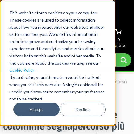
This website stores cookies on your computer.
These cookies are used to collect information
about how you interact with our website and allow
us to remember you. We use this information in
Menu
Accedi
Richiedi preventivo
0
order to improve and customize your browsing
Carrello
experience and for analytics and metrics about our
visitors both on this website and other media. To
find out more about the cookies we use, see our
Cookie Policy
If you decline, your information won’t be tracked
Home
→
Scopri perché acquistare le colonnine segnapercorso
when you visit this website. A single cookie will be
più economiche non conviene.
used in your browser to remember your preference
not to be tracked.
Accept
Decline
Scopri perché acquistare le
colonnine segnapercorso più