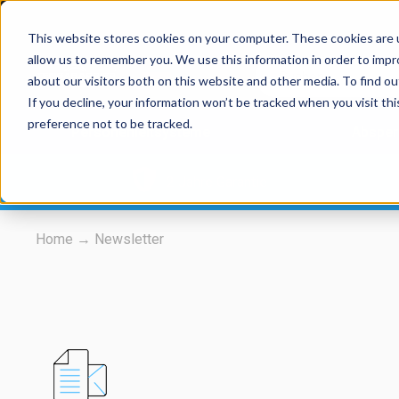
This website stores cookies on your computer. These cookies are u
allow us to remember you. We use this information in order to imp
about our visitors both on this website and other media. To find 
If you decline, your information won’t be tracked when you visit th
preference not to be tracked.
Personenleitsysteme
Absper
2 Jahre Garantie
Home
→
Newsletter