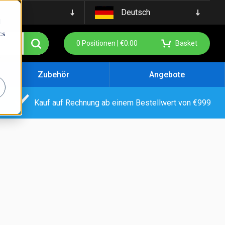
Deutsch
d
cs
0
Positionen |
€
0.00
Basket
r
Zubehör
Angebote
Kauf auf Rechnung ab einem Bestellwert von €999