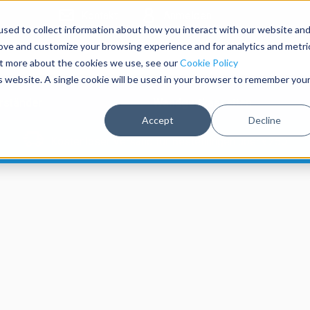
Kontakt
Anmelden
sed to collect information about how you interact with our website an
rove and customize your browsing experience and for analytics and metri
out more about the cookies we use, see our
Cookie Policy
is website. A single cookie will be used in your browser to remember you
rständer
Wandgurtkassetten
Accept
Decline
Kostenloser Versand für Bestellungen über €250