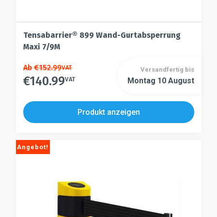
Tensabarrier® 899 Wand-Gurtabsperrung
Maxi 7/9M
Dieses
Ab
€
152.99
VAT
Versandfertig bis
€
140.99
Produkt
VAT
Montag 10 August
Dieses
weist
Produkt
mehrere
weist
Produkt anzeigen
Varianten
mehrere
auf.
Varianten
Die
auf.
Angebot!
Optionen
Die
können
Optionen
auf
können
der
auf
Produktseite
der
gewählt
Produktseite