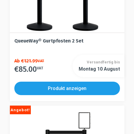
QueueWay® Gurtpfosten 2 Set
Dieses
Ab
€
121.99
VAT
Versandfertig bis
€
85.00
Produkt
VAT
Montag 10 August
Dieses
weist
Produkt
mehrere
weist
Produkt anzeigen
Varianten
mehrere
auf.
Varianten
Die
auf.
Angebot!
Optionen
Die
können
Optionen
auf
können
der
auf