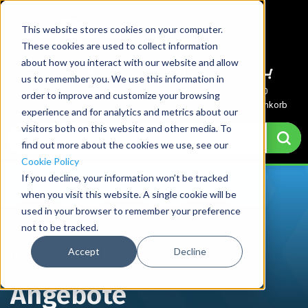
This website stores cookies on your computer.
These cookies are used to collect information
about how you interact with our website and allow
us to remember you. We use this information in
Menu
Anmelden
Kostenvoranschlag
0
order to improve and customize your browsing
Warenkorb
experience and for analytics and metrics about our
visitors both on this website and other media. To
find out more about the cookies we use, see our
Cookie Policy
If you decline, your information won’t be tracked
when you visit this website. A single cookie will be
used in your browser to remember your preference
not to be tracked.
Accept
Decline
Home
→
Angebote
Angebote