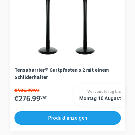
Produktseite
der
gewählt
Produktseite
werden
gewählt
werden
Tensabarrier® Gurtpfosten x 2 mit einem
Schilderhalter
Dieses
€
406.99
VAT
Versandfertig bis
€
276.99
Produkt
VAT
Montag 10 August
Dieses
weist
Produkt
mehrere
weist
Produkt anzeigen
Varianten
mehrere
auf.
Varianten
Die
auf.