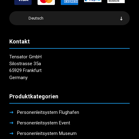
auf
können
der
auf
Produktseite
der
Deutsch
gewählt
Produktseite
werden
gewählt
werden
Kontakt
Tensator GmbH
Silostrasse 35a
65929 Frankfurt
Germany
Produktkategorien
Personenleitsystem Flughafen
Personenleitsystem Event
Personenleitsystem Museum