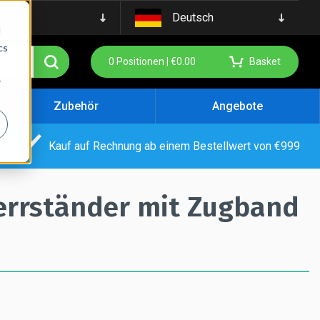
Deutsch
d
cs
0
Positionen |
€
0.00
Basket
r
Zubehör
Angebote
Kauf auf Rechnung ab einem Bestellwert von €999
errständer mit Zugband