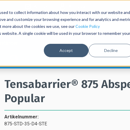
Kontakt
Anmelden
sed to collect information about how you interact with our website an
rove and customize your browsing experience and for analytics and metri
out more about the cookies we use, see our
Cookie Policy
is website. A single cookie will be used in your browser to remember you
rständer
Wandgurtkassetten
Accept
Decline
Kostenloser Versand für Bestellungen über €250
Tensabarrier® 875 Absp
Popular
Artikelnummer:
875-STD-35-D4-STE