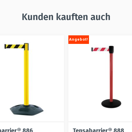
Kunden kauften auch
Angebot!
arrier® 886
Tensabarrier® 888