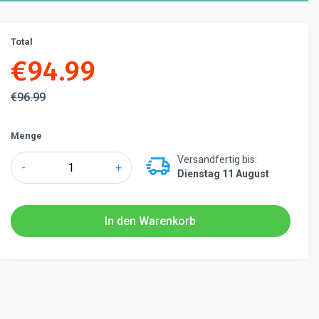
Total
€
94.99
€
96.99
Menge
Versandfertig bis:
Tensabarrier®
-
+
Dienstag 11 August
875
Absperrständer
mit
In den Warenkorb
Zugband
Popular
Menge