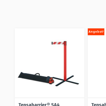
Angebot!
Tensabarrier® SA4
Tensab