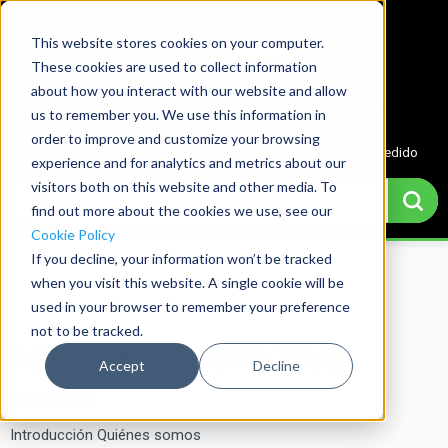
This website stores cookies on your computer.
These cookies are used to collect information
about how you interact with our website and allow
us to remember you. We use this information in
Menu
Cuenta
Cotización
0
order to improve and customize your browsing
Cesta de pedido
experience and for analytics and metrics about our
visitors both on this website and other media. To
find out more about the cookies we use, see our
Cookie Policy
If you decline, your information won’t be tracked
Home
→
Politica De Privacidad
when you visit this website. A single cookie will be
used in your browser to remember your preference
not to be tracked.
POLÍTICA DE PRIVACIDAD
Accept
Decline
RESUMEN
Introducción Quiénes somos