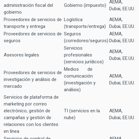
AEMA,
administración fiscal del
Gobierno (impuesto)
Dubai, EE.UU.
gobierno
Proveedores de servicios de
Logística
AEMA,
transporte y entrega
(transporte/entrega)
Dubai, EE.UU.
Proveedores de servicios de
Seguros
AEMA,
seguros
(corredores/seguros)
Dubai, EE.UU.
Servicios
AEMA,
Asesores legales
profesionales
Dubai, EE.UU.
(servicios jurídicos)
Medios de
Proveedores de servicios de
comunicación
AEMA,
investigación y análisis de
(investigación y
Dubai, EE.UU.
mercado
análisis)
Servicios de plataforma de
marketing por correo
electrónico, gestión de
TI (servicios en la
AEMA,
campañas y gestión de
nube)
Dubai, EE.UU.
relaciones con los clientes
en línea
Servicios de control de
AEMA,