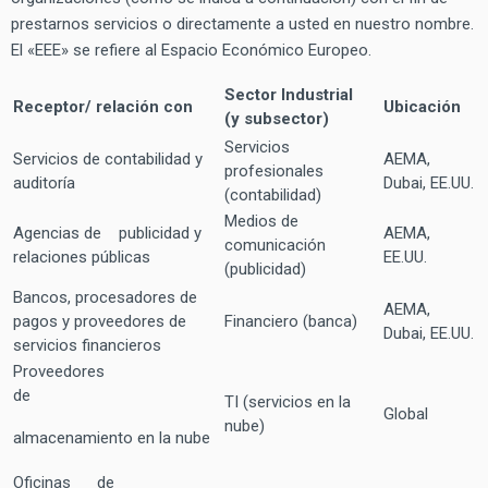
prestarnos servicios o directamente a usted en nuestro nombre.
El «EEE» se refiere al Espacio Económico Europeo.
Sector Industrial
Receptor/ relación con
Ubicación
(y subsector)
Servicios
Servicios de contabilidad y
AEMA,
profesionales
auditoría
Dubai, EE.UU.
(contabilidad)
Medios de
Agencias de publicidad y
AEMA,
comunicación
relaciones públicas
EE.UU.
(publicidad)
Bancos, procesadores de
AEMA,
pagos y proveedores de
Financiero (banca)
Dubai, EE.UU.
servicios financieros
Proveedores
de
TI (servicios en la
Global
nube)
almacenamiento en la nube
Oficinas de