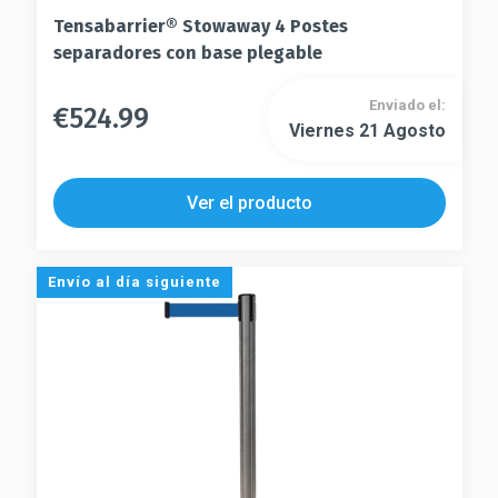
Tensabarrier® Stowaway 4 Postes
separadores con base plegable
Enviado el:
€
524.99
Este
Viernes 21 Agosto
Este
producto
producto
tiene
tiene
múltiples
Ver el producto
múltiples
variantes.
variantes.
Las
Las
opciones
Envío al día siguiente
opciones
se
se
pueden
pueden
elegir
elegir
en
en
la
la
página
página
de
de
producto