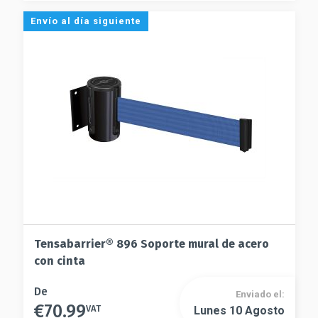
Las
opciones
Envío al día siguiente
opciones
se
se
pueden
pueden
elegir
elegir
en
en
la
la
página
página
de
de
producto
producto
Tensabarrier® 896 Soporte mural de acero
con cinta
Este
De
Enviado el:
€
70.99
producto
VAT
Lunes 10 Agosto
Este