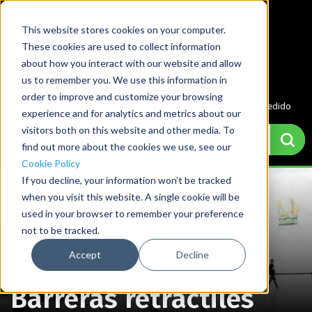
This website stores cookies on your computer.
These cookies are used to collect information
about how you interact with our website and allow
us to remember you. We use this information in
Menu
Cuenta
Cotización
0
order to improve and customize your browsing
Cesta de pedido
experience and for analytics and metrics about our
visitors both on this website and other media. To
find out more about the cookies we use, see our
Cookie Policy
If you decline, your information won’t be tracked
when you visit this website. A single cookie will be
used in your browser to remember your preference
not to be tracked.
Accept
Decline
Home
→
Postes para colas
→
Barreras retráctiles
Barreras retráctiles