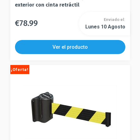
exterior con cinta retráctil
Enviado el:
€
78.99
Este
Lunes 10 Agosto
Este
producto
producto
tiene
tiene
múltiples
Ver el producto
múltiples
variantes.
variantes.
Las
Las
opciones
¡Oferta!
opciones
se
se
pueden
pueden
elegir
elegir
en
en
la
la
página
página
de
de
producto
producto