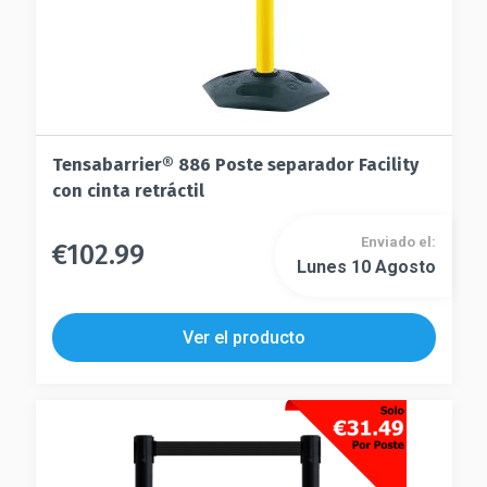
de
producto
producto
Tensabarrier® 886 Poste separador Facility
con cinta retráctil
Enviado el:
€
102.99
Este
Lunes 10 Agosto
Este
producto
producto
tiene
tiene
múltiples
Ver el producto
múltiples
variantes.
variantes.
Las
Las
opciones
opciones
se
se
pueden
pueden
elegir