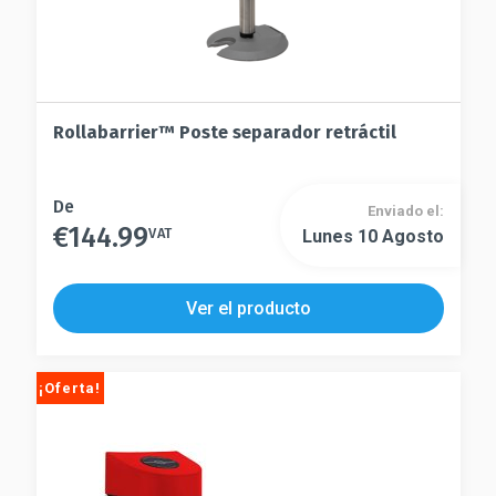
producto
Rollabarrier™ Poste separador retráctil
Este
De
Enviado el:
€
144.99
producto
VAT
Lunes 10 Agosto
Este
tiene
producto
múltiples
tiene
Ver el producto
variantes.
múltiples
Las
variantes.
opciones
Las
¡Oferta!
se
opciones
pueden
se
elegir
pueden
en
elegir