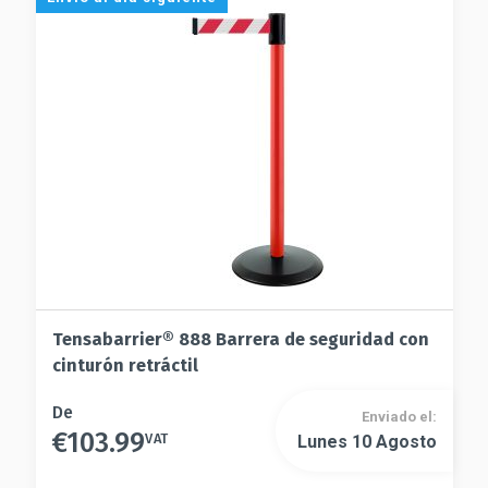
se
opciones
pueden
se
elegir
pueden
en
elegir
la
en
página
la
de
página
producto
de
producto
Tensabarrier® 888 Barrera de seguridad con
cinturón retráctil
Este
De
Enviado el:
€
103.99
producto
VAT
Lunes 10 Agosto
Este
tiene
producto