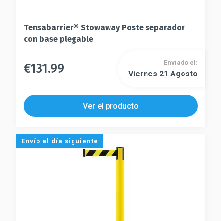
Tensabarrier® Stowaway Poste separador
con base plegable
Enviado el:
€
131.99
Este
Viernes 21 Agosto
Este
producto
producto
tiene
tiene
múltiples
Ver el producto
múltiples
variantes.
variantes.
Las
Las
opciones
Envío al día siguiente
opciones
se
se
pueden
pueden
elegir
elegir
en
en
la
la
página
página
de