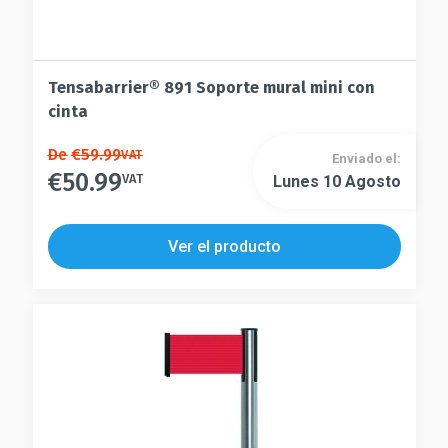
Tensabarrier® 891 Soporte mural mini con
cinta
Este
De
€
59.99
VAT
Enviado el:
€
50.99
producto
VAT
Lunes 10 Agosto
Este
tiene
producto
múltiples
tiene
Ver el producto
variantes.
múltiples
Las
variantes.
opciones
Las
se
opciones
pueden
se
elegir
pueden
en
elegir
la
en
página
la