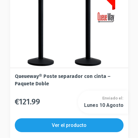
elegir
en
en
la
la
página
página
de
de
producto
producto
Queueway® Poste separador con cinta –
Paquete Doble
Enviado el:
€
121.99
Este
Lunes 10 Agosto
Este
producto
producto
tiene
tiene
múltiples
Ver el producto
múltiples
variantes.
variantes.
Las