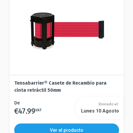
elegir
pueden
en
elegir
la
en
página
la
de
página
producto
de
producto
Tensabarrier® Casete de Recambio para
cinta retráctil 50mm
Este
De
Enviado el:
€
47.99
producto
VAT
Lunes 10 Agosto
Este
tiene
producto
múltiples
tiene
Ver el producto
variantes.
múltiples