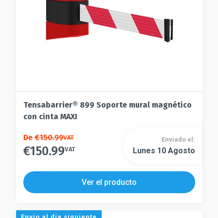
la
en
página
la
de
página
producto
de
producto
Tensabarrier® 899 Soporte mural magnético
con cinta MAXI
Este
De
€
150.99
VAT
Enviado el:
€
150.99
producto
VAT
Lunes 10 Agosto
Este
tiene
producto
múltiples
tiene
Ver el producto
variantes.
múltiples
Las
variantes.
opciones
Las
Envío al día siguiente