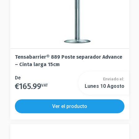
de
página
producto
de
producto
Tensabarrier® 889 Poste separador Advance
– Cinta larga 15cm
Este
De
Enviado el:
€
165.99
producto
VAT
Lunes 10 Agosto
Este
tiene
producto
múltiples
tiene
Ver el producto
variantes.
múltiples
Las
variantes.
opciones
Las
se
opciones
pueden
se