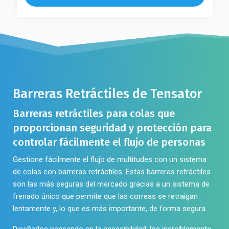
Las
variantes.
opciones
Las
se
opciones
pueden
se
elegir
pueden
en
elegir
la
en
Barreras Retráctiles de Tensator
página
la
de
página
Barreras retráctiles para colas que
producto
de
proporcionan seguridad y protección para
producto
controlar fácilmente el flujo de personas
Gestione fácilmente el flujo de multitudes con un
sistema
de colas con barreras retráctiles
. Estas barreras retráctiles
son las más seguras del mercado gracias a un sistema de
frenado único que permite que las correas se retraigan
lentamente y, lo que es más importante, de forma segura.
Diseñados pensando en la accesibilidad, los increíblemente