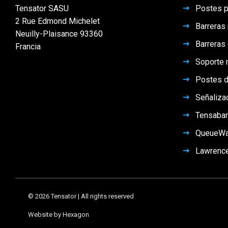
producto
de
Tensator SASU
Postes p
producto
2 Rue Edmond Michelet
Barreras 
Neuilly-Plaisance 93360
Barreras
Francia
Soporte m
Postes d
Señaliza
Tensabar
QueueW
Lawrenc
© 2026 Tensator | All rights reserved
Website by Hexagon