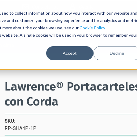
Contáctanos
Cuenta
sed to collect information about how you interact with our website an
rove and customize your browsing experience and for analytics and metri
out more about the cookies we use, see our
Cookie Policy
is website. A single cookie will be used in your browser to remember you
 cinta
Postes de Seguridad
Accept
Decline
Presupuesto sin compromiso
Lawrence® Portacartele
con Corda
SKU:
RP-SHA4P-1P