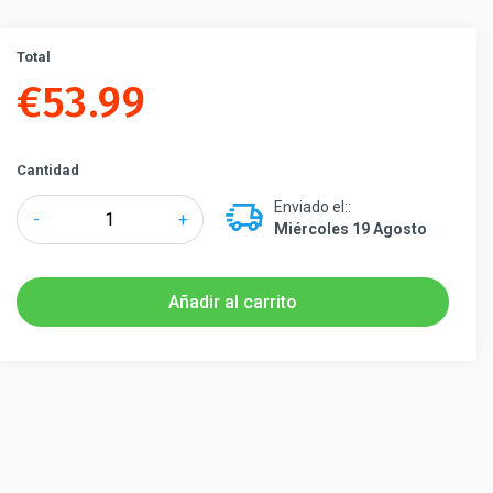
Total
€
53.99
Cantidad
Enviado el::
Lawrence®
-
+
Miércoles 19 Agosto
Portacarteles
para
Poste
Añadir al carrito
Separador
con
Corda
cantidad