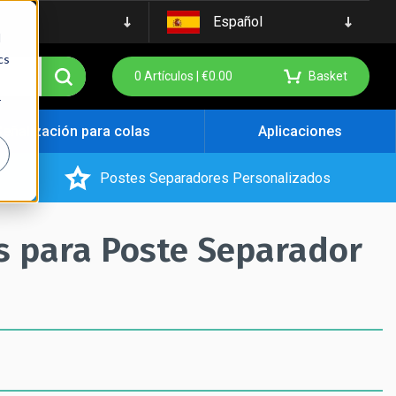
Español
d
cs
0
Artículos |
€
0.00
Basket
r
Señalización para colas
Aplicaciones
Postes Separadores Personalizados
s para Poste Separador