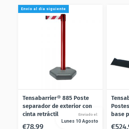
Envío al día siguiente
Tensabarrier® 885 Poste
Tensa
separador de exterior con
Postes
cinta retráctil
base p
Enviado el:
Lunes 10 Agosto
€
78.99
€
524
Este
Este