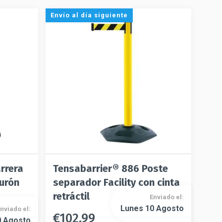
Envío al día siguiente
rrera
Tensabarrier® 886 Poste
turón
separador Facility con cinta
retráctil
Enviado el:
Lunes 10 Agosto
nviado el:
€
102.99
Este
0 Agosto