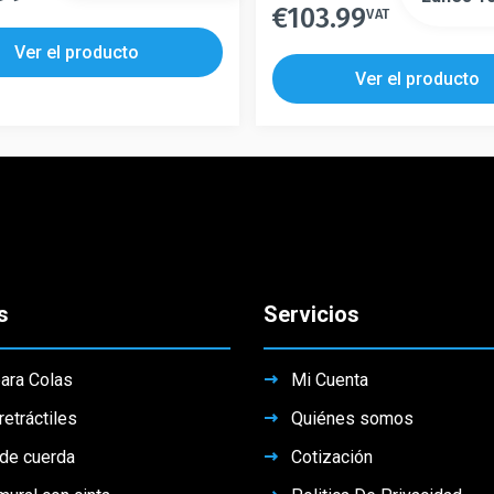
€
103.99
producto
VAT
Este
tiene
producto
Ver el producto
s
múltiples
tiene
Ver el producto
.
variantes.
múltiples
Las
variantes.
s
opciones
Las
se
opciones
pueden
se
elegir
pueden
en
elegir
la
en
s
Servicios
página
la
de
página
producto
de
ara Colas
Mi Cuenta
producto
retráctiles
Quiénes somos
 de cuerda
Cotización