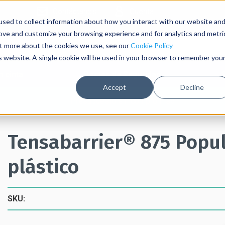
Contáctanos
Cuenta
sed to collect information about how you interact with our website an
rove and customize your browsing experience and for analytics and metri
out more about the cookies we use, see our
Cookie Policy
is website. A single cookie will be used in your browser to remember you
 cinta
Postes de Seguridad
Accept
Decline
Presupuesto sin compromiso
Tensabarrier® 875 Popu
plástico
SKU: