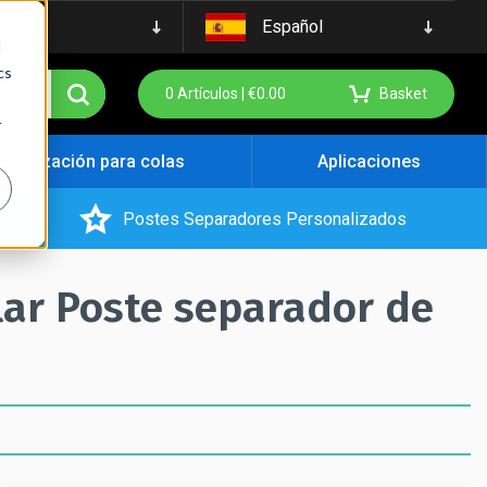
Español
d
cs
0
Artículos |
€
0.00
Basket
r
Señalización para colas
Aplicaciones
Postes Separadores Personalizados
lar Poste separador de