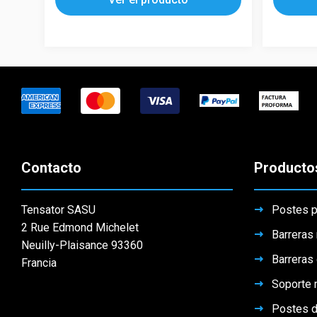
tiene
múltiples
múltiples
variantes.
variantes.
Las
Las
opciones
opciones
se
se
pueden
pueden
elegir
elegir
en
en
la
la
Contacto
Producto
página
página
de
de
producto
Tensator SASU
Postes p
producto
2 Rue Edmond Michelet
Barreras 
Neuilly-Plaisance 93360
Barreras
Francia
Soporte m
Postes d