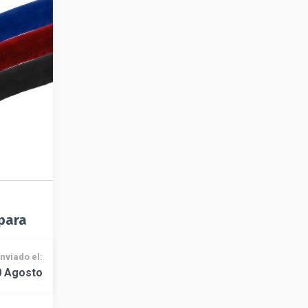
 para
nviado el:
0 Agosto