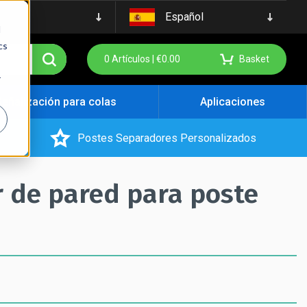
Español
d
cs
0
Artículos |
€
0.00
Basket
r
Señalización para colas
Aplicaciones
Postes Separadores Personalizados
r de pared para poste