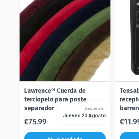
Lawrence® Cuerda de
Tensab
terciopelo para poste
recept
separador
barrera
Enviado el:
Jueves 20 Agosto
€
75.99
€
11.9
Este
Este
producto
producto
tiene
Ver el producto