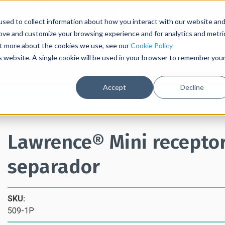
Contáctanos
Cuenta
sed to collect information about how you interact with our website an
rove and customize your browsing experience and for analytics and metri
out more about the cookies we use, see our
Cookie Policy
is website. A single cookie will be used in your browser to remember you
 cinta
Postes de Seguridad
Accept
Decline
Presupuesto sin compromiso
Lawrence® Mini recepto
separador
SKU:
509-1P