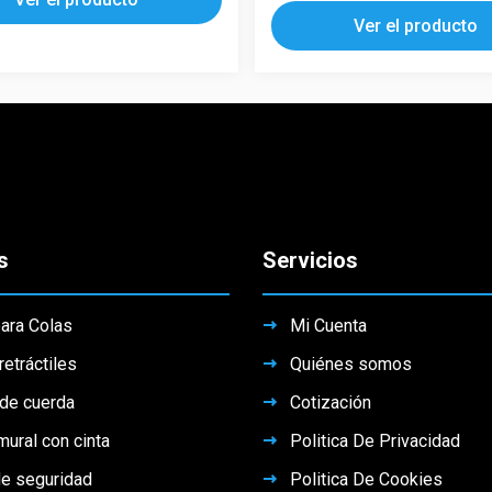
múltiples
tiene
Ver el producto
variantes.
múltiples
Las
variantes.
opciones
Las
se
opciones
pueden
se
elegir
pueden
en
elegir
la
en
s
Servicios
página
la
de
página
producto
de
ara Colas
Mi Cuenta
producto
retráctiles
Quiénes somos
 de cuerda
Cotización
ural con cinta
Politica De Privacidad
e seguridad
Politica De Cookies