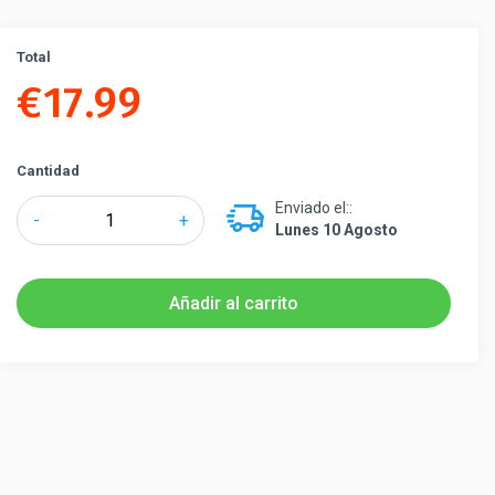
Total
€
17.99
Cantidad
Enviado el::
Lawrence®
-
+
Lunes 10 Agosto
Mini
receptor
de
Añadir al carrito
pared
para
poste
separador
cantidad