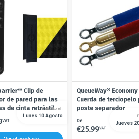
arrier® Clip de
QueueWay® Economy
or de pared para las
Cuerda de terciopelo
s de cinta retráctil
poste separador
Enviado el:
Lunes 10 Agosto
E
9
Este
De
VAT
Jueves 2
€
25.99
producto
VAT
Este
tiene
producto
Ver el producto