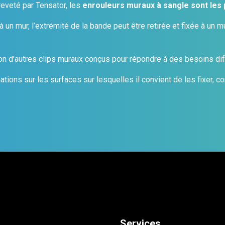
veté par Tensator, les
enrouleurs muraux à sangle sont les 
 un mur, l’extrémité de la bande peut être retirée et fixée à un mur
n d’autres clips muraux conçus pour répondre à des besoins dif
ations sur les surfaces sur lesquelles il convient de les fixer, 
Services