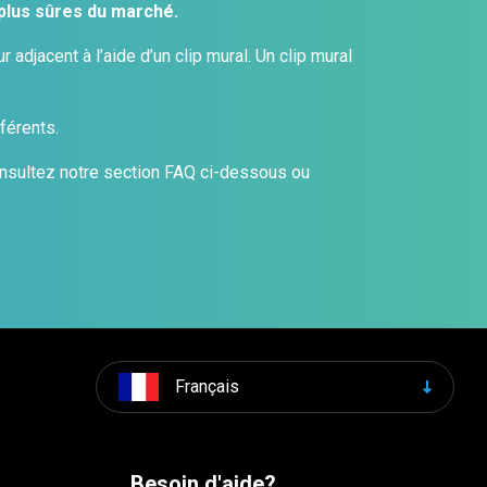
plus sûres du marché.
 adjacent à l’aide d’un clip mural. Un clip mural
férents.
consultez notre section FAQ ci-dessous ou
Français
Besoin d'aide?