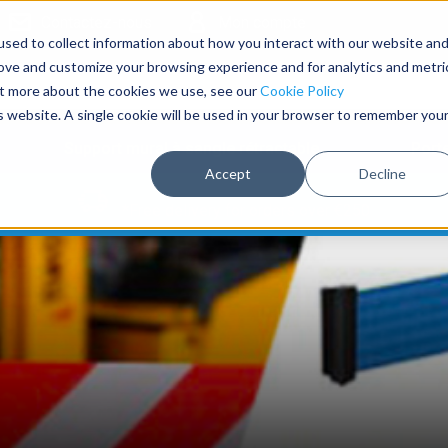
Contactez-nous
Mon compte
sed to collect information about how you interact with our website an
rove and customize your browsing experience and for analytics and metri
out more about the cookies we use, see our
Cookie Policy
is website. A single cookie will be used in your browser to remember you
Support mural à sangle rétractable
Port
Accept
Decline
*Free delivery for orders over €250