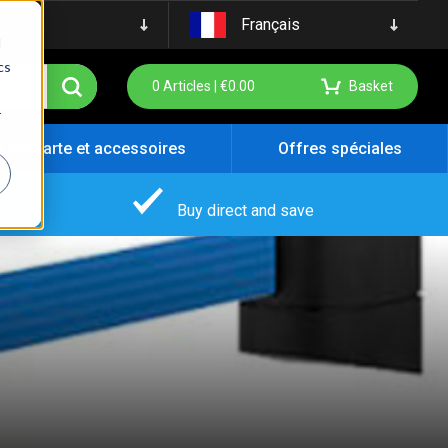
Français
d
cs
0
Articles |
€
0.00
Basket
r
e pancarte et accessoires
Offres spéciales
Buy direct and save