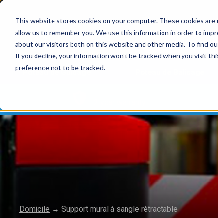
This website stores cookies on your computer. These cookies are u
allow us to remember you. We use this information in order to imp
about our visitors both on this website and other media. To find 
If you decline, your information won’t be tracked when you visit th
preference not to be tracked.
Poteau de Guidage
Poteau de Balisage
2 year warranty
Domicile
→
Support mural à sangle rétractable