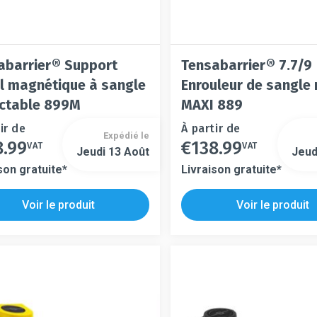
abarrier® Support
Tensabarrier® 7.7/9
l magnétique à sangle
Enrouleur de sangle
actable 899M
MAXI 889
ir de
Ce
À partir de
Expédié le
8.99
€
138.99
t
produit
VAT
VAT
Ce
Jeudi 13 Août
Jeud
a
produit
son gratuite*
Livraison gratuite*
urs
plusieurs
a
ons.
variations.
s
plusieurs
Voir le produit
Voir le produit
Les
s.
variations.
s
options
Les
t
peuvent
options
être
peuvent
es
choisies
être
sur
choisies