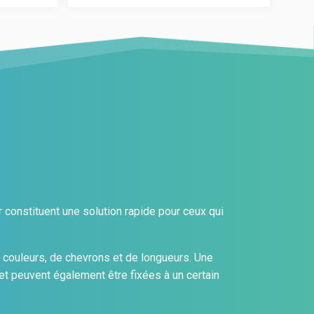
options
Les
peuvent
options
être
peuvent
choisies
être
sur
choisies
la
sur
page
la
du
page
produit
du
produit
constituent une solution rapide pour ceux qui
 couleurs, de chevrons et de longueurs. Une
t peuvent également être fixées à un certain