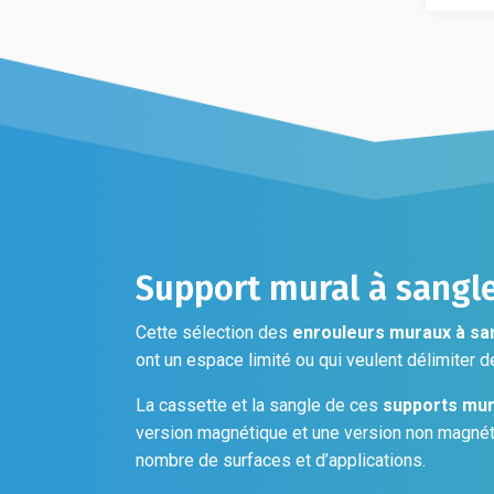
Les
option
options
peuven
peuvent
être
être
choisi
choisies
sur
sur
la
la
page
page
du
du
produi
produit
Support mural à sangle
Cette sélection des
enrouleurs muraux à san
ont un espace limité ou qui veulent délimiter d
La cassette et la sangle de ces
supports mur
version magnétique et une version non magnét
nombre de surfaces et d’applications.