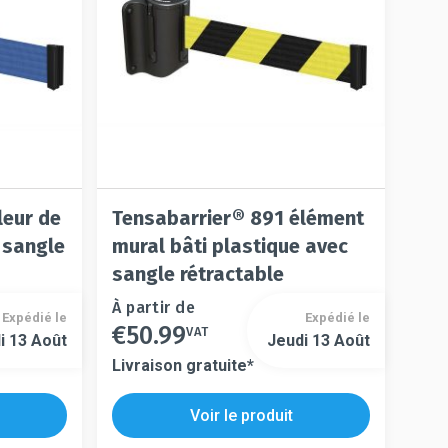
la
la
page
page
du
du
produit
produit
leur de
Tensabarrier® 891 élément
 sangle
mural bâti plastique avec
sangle rétractable
Ce
À partir de
Expédié le
Expédié le
€
50.99
produit
VAT
Ce
i 13 Août
Jeudi 13 Août
a
produit
Livraison gratuite*
plusieurs
a
variations.
plusieurs
Voir le produit
Les
variations.