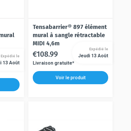
Tensabarrier® 897 élément
 mural
mural à sangle rétractable
MIDI 4,6m
Expédié le
€
108.99
Ce
Jeudi 13 Août
Expédié le
Ce
produit
i 13 Août
Livraison gratuite*
produit
a
a
plusieurs
Voir le produit
plusieurs
variations.
variations.
Les
Les
options
options
peuvent
peuvent
être
être
choisies
choisies
sur
sur