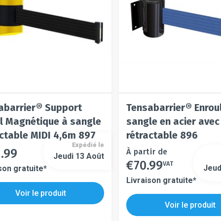
la
sur
page
la
du
page
t
produit
du
produit
abarrier® Support
Tensabarrier® Enrou
l Magnétique à sangle
sangle en acier avec
actable MIDI 4,6m 897
rétractable 896
Expédié le
1.99
Ce
À partir de
Jeudi 13 Août
€
70.99
t
produit
VAT
Ce
Jeud
son gratuite*
a
produit
Livraison gratuite*
urs
plusieurs
a
Voir le produit
s
ons.
variations.
plusieurs
Voir le produit
s.
Les
variations.