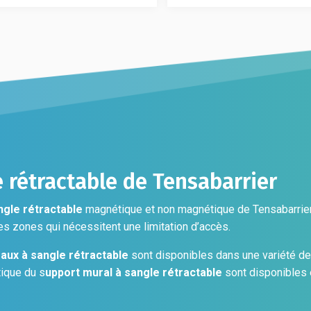
s
options
Les
t
peuvent
options
être
peuvent
es
choisies
être
sur
choisies
la
sur
page
la
du
page
t
produit
du
produit
 rétractable de Tensabarrier
gle rétractable
magnétique et non magnétique de Tensabarrier 
es zones qui nécessitent une limitation d’accès.
aux à sangle rétractable
sont disponibles dans une variété de
ique du s
upport mural à sangle rétractable
sont disponibles e