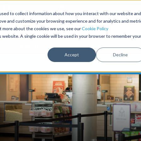
Contactez-nous
Mon compte
sed to collect information about how you interact with our website an
rove and customize your browsing experience and for analytics and metri
out more about the cookies we use, see our
Cookie Policy
is website. A single cookie will be used in your browser to remember you
Support mural à sangle rétractable
Port
Accept
Decline
*Free delivery for orders over €250