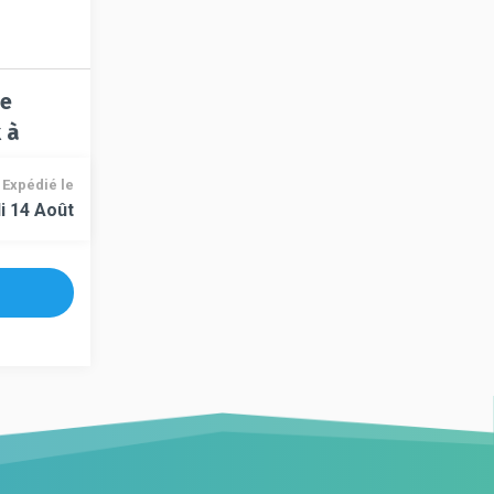
ne
 à
Expédié le
i 14 Août