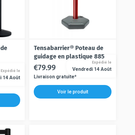
 de
Tensabarrier® Poteau de
guidage en plastique 885
Expédié le
€
79.99
Ce
Vendredi 14 Août
Expédié le
Ce
produit
Livraison gratuite*
i 14 Août
produit
a
a
plusieurs
Voir le produit
plusieurs
variations.
variations.
Les
Les
options
options
peuvent
peuvent
être
être
choisies