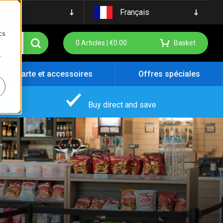
Français
d
cs
0
Articles |
€
0.00
Basket
r
e pancarte et accessoires
Offres spéciales
Buy direct and save