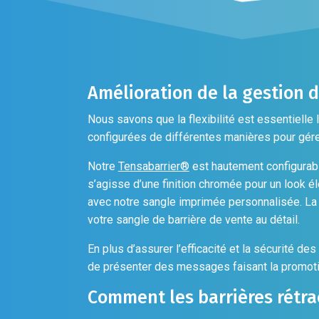
la
sur
page
la
du
page
produi
du
produit
Amélioration de la gestion d
Nous savons que la flexibilité est essentielle l
configurées de différentes manières pour gére
Notre
Tensabarrier®
est hautement configurable
s’agisse d’une finition chromée pour un look é
avec notre sangle imprimée personnalisée. La
votre sangle de barrière de vente au détail.
En plus d’assurer l’efficacité et la sécurité de
de présenter des messages faisant la promotio
Comment les barrières rétrac