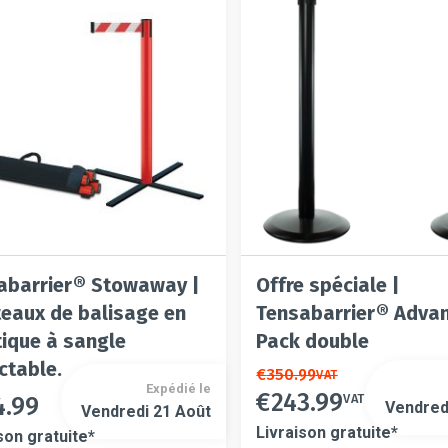
être
être
es
choisies
choisies
sur
sur
la
la
page
page
du
du
t
produit
produit
abarrier® Stowaway |
Offre spéciale |
teaux de balisage en
Tensabarrier® Adva
tique à sangle
Pack double
ctable.
Ce
€
350.99
VAT
Expédié le
€
243.99
produit
VAT
4.99
Ce
Vendred
Vendredi 21 Août
a
t
produit
Livraison gratuite*
son gratuite*