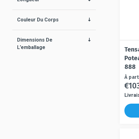
Couleur Du Corps
Dimensions De
L’emballage
Tens
Pote
888
Ce
À part
€
10
produi
Ce
a
produit
Livrai
plusie
a
variati
plusieur
Les
variation
option
Les
peuven
options