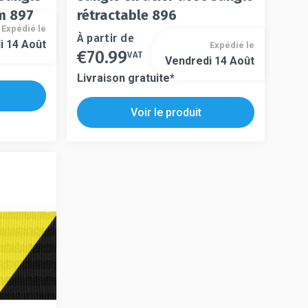
6m 897
rétractable 896
Expédié le
Ce
À partir de
i 14 Août
Expédié le
€
70.99
produit
VAT
Ce
Vendredi 14 Août
a
produit
Livraison gratuite*
plusieurs
a
variations.
plusieurs
Voir le produit
Les
variations.
options
Les
peuvent
options
être
peuvent
choisies
être
sur
choisies
la
sur
page
la
du
page
produit
du
produit