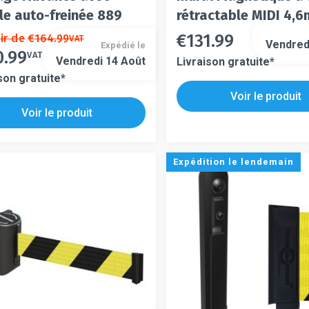
le auto-freinée 889
rétractable MIDI 4,
€
131.99
ir de
€
164.99
Ce
VAT
Vendred
Expédié le
Ce
0.99
t
produit
VAT
Vendredi 14 Août
Livraison gratuite*
produit
a
son gratuite*
a
urs
plusieurs
Voir le produit
plusieurs
ons.
variations.
s
Voir le produit
variations.
Les
s.
Les
s
options
options
t
peuvent
Expédition le lendemain
peuvent
être
être
es
choisies
choisies
sur
sur
la
la
page
page
du
du
t
produit
produit