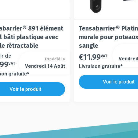
abarrier® 891 élément
Tensabarrier® Plati
l bâti plastique avec
murale pour poteaux
le rétractable
sangle
€
11.99
ir de
VAT
Vendred
Expédié le
.99
t
VAT
Vendredi 14 Août
Livraison gratuite*
son gratuite*
urs
Voir le produit
ons.
s
Voir le produit
s.
s
t
es