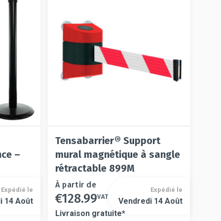
choisies
sur
sur
la
la
page
page
du
du
produit
produit
Tensabarrier® Support
nce –
mural magnétique à sangle
rétractable 899M
Ce
À partir de
Expédié le
Expédié le
€
128.99
produit
VAT
Ce
i 14 Août
Vendredi 14 Août
a
produit
Livraison gratuite*