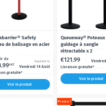
abarrier® Safety
Queueway® Poteaux
au de balisage en acier
guidage à sangle
rétractable x 2
€
121.99
ir de
Ce
Vendred
Expédié le
Ce
3.99
t
produit
VAT
Vendredi 14 Août
Livraison gratuite*
produit
a
son gratuite*
a
urs
plusieurs
Voir le produit
plusieurs
ons.
variations.
s
Voir le produit
variations.
Les
s.
Les
s
options
options
t
peuvent
Promo !
peuvent