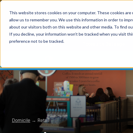
This website stores cookies on your computer. These cookies are u
allow us to remember you. We use this information in order to imp
about our visitors both on this website and other media. To find 
If you decline, your information won’t be tracked when you visit th
preference not to be tracked.
Poteau de Guidage
Poteau de Balisage
2 year warranty
Domicile
→
Retail