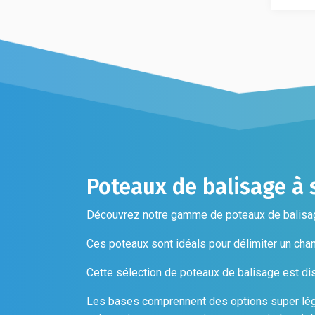
Les
option
options
peuven
peuvent
être
être
choisi
choisies
sur
sur
la
la
page
page
du
du
produi
produit
Poteaux de balisage à 
Découvrez notre gamme de poteaux de balisage
Ces poteaux sont idéals pour délimiter un cha
Cette sélection de poteaux de balisage est disp
Les bases comprennent des options super légère