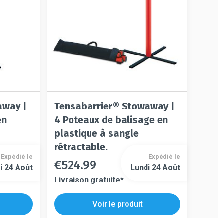
page
page
du
du
produit
produit
away |
Tensabarrier® Stowaway |
en
4 Poteaux de balisage en
plastique à sangle
rétractable.
Expédié le
Expédié le
€
524.99
Ce
i 24 Août
Lundi 24 Août
Ce
produit
Livraison gratuite*
produit
a
a
plusieurs
Voir le produit
plusieurs
variations.