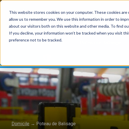
This website stores cookies on your computer. These cookies are u
allow us to remember you. We use this information in order to imp
about our visitors both on this website and other media. To find 
If you decline, your information won’t be tracked when you visit th
preference not to be tracked.
Poteau de Guidage
Poteau de Balisage
2 year warranty
Domicile
→
Poteau de Balisage