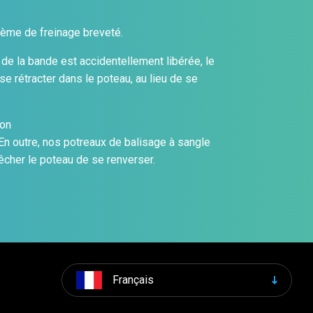
tème de freinage breveté.
de la bande est accidentellement libérée, le
se rétracter dans le poteau, au lieu de se
ion
En outre, nos potreaux de balisage à sangle
êcher le poteau de se renverser.
Français