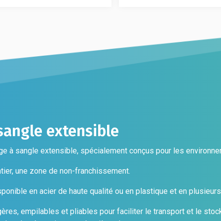
variations.
s
Les
Les
t
options
options
peuvent
peuvent
es
être
être
choisies
choisies
sur
sur
la
la
page
page
t
du
du
produit
produit
sangle extensible
 à sangle extensible, spécialement conçus pour les environnem
ntier, une zone de non-franchissement.
onible en acier de haute qualité ou en plastique et en plusieurs 
s, empilables et pliables pour faciliter le transport et le stoc