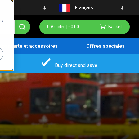
Français
d
cs
0
Articles |
€
0.00
Basket
r
e pancarte et accessoires
Offres spéciales
Buy direct and save