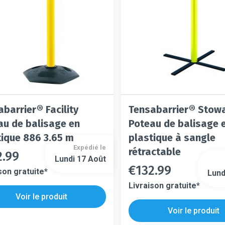
la
sur
page
la
du
page
t
produit
du
produit
barrier® Facility
Tensabarrier® Stow
au de balisage en
Poteau de balisage 
tique 886 3.65 m
plastique à sangle
Expédié le
rétractable
2.99
Lundi 17 Août
t
€
132.99
Ce
son gratuite*
Lund
Ce
produit
Livraison gratuite*
produit
urs
a
Voir le produit
s
a
ons.
plusieurs
Voir le produit
s.
plusieurs
variations.