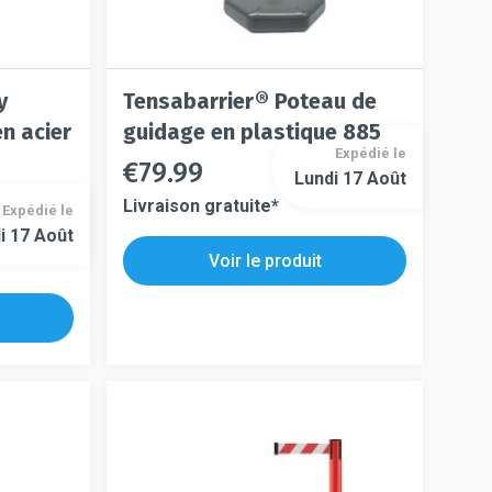
y
Tensabarrier® Poteau de
n acier
guidage en plastique 885
Expédié le
€
79.99
Ce
Lundi 17 Août
Ce
produit
Livraison gratuite*
Expédié le
produit
a
i 17 Août
a
plusieurs
Voir le produit
plusieurs
variations.
variations.
Les
Les
options
options
peuvent
peuvent
être
être
choisies
choisies
sur
sur
la
la