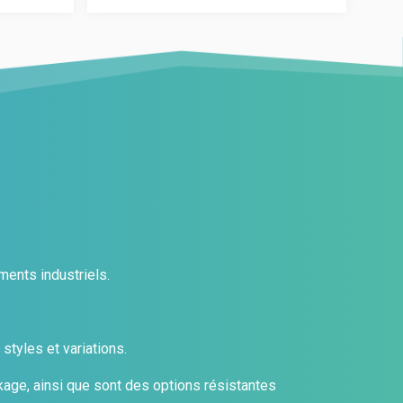
variations.
Les
Les
options
options
peuvent
peuvent
être
être
choisies
choisies
sur
sur
la
la
page
page
du
du
produit
produit
ents industriels.
styles et variations.
kage, ainsi que sont des options résistantes