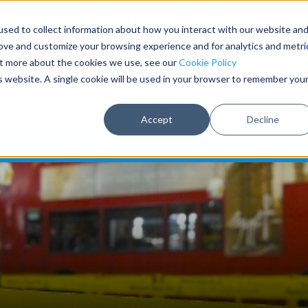
Contactez-nous
Mon compte
sed to collect information about how you interact with our website an
rove and customize your browsing experience and for analytics and metri
out more about the cookies we use, see our
Cookie Policy
is website. A single cookie will be used in your browser to remember you
Support mural à sangle rétractable
Port
Accept
Decline
*Free delivery for orders over €250