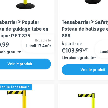
abarrier® Popular
Tensabarrier® Safet
au de guidage tube en
Poteau de balisage e
ique P.E.T 875
888
Expédié le
0.99
Ce
À partir de
Lundi 17 Août
€
103.99
t
produit
VAT
Ce
Lund
son gratuite*
a
produit
Livraison gratuite*
urs
plusieurs
a
Voir le produit
s
ons.
variations.
plusieurs
Voir le produit
s.
Les
variations.
s
options
Les
t
peuvent
options
tion le lendemain
être
peuvent
es
choisies
être
sur
choisies