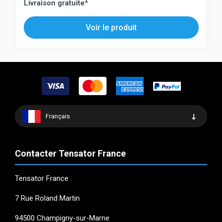
Livraison gratuite*
a
plusieurs
plusieurs
variations.
Voir le produit
variations.
Les
Les
options
options
peuvent
peuvent
être
être
choisies
choisies
sur
sur
la
la
Français
page
page
du
du
produit
produit
Contacter Tensator France
Tensator France
7 Rue Roland Martin
94500 Champigny-sur-Marne