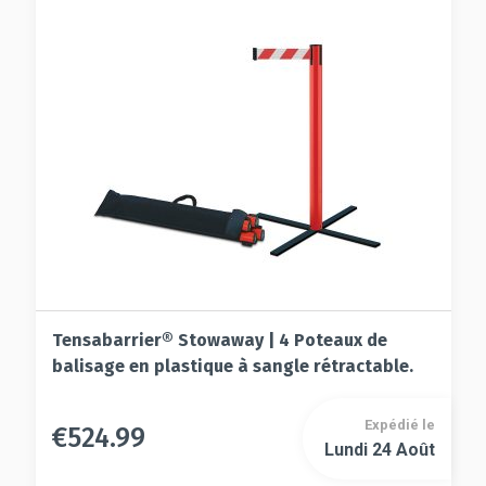
Tensabarrier® Stowaway | 4 Poteaux de
balisage en plastique à sangle rétractable.
Expédié le
€
524.99
Ce
Lundi 24 Août
Ce
produit
produit
a