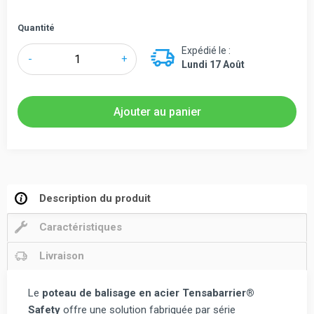
Quantité
Expédié le :
quantité
-
+
Lundi 17 Août
de
Tensabarrier®
Safety
Ajouter au panier
Poteau
de
balisage
en
acier
Description du produit
888
Caractéristiques
Livraison
Le
poteau de balisage en acier Tensabarrier®
Safety
offre une solution fabriquée par série