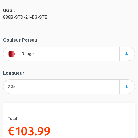
UGS :
888B-STD-21-D3-STE
Couleur Poteau
Rouge
Longueur
2.3m
Total
€
103.99