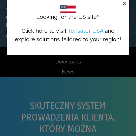
KONTROLA DOSTĘPU
×
Skuteczny system prowadzenia klienta, który
Looking for the US site?
można skonfigurować stosownie do
indywidualnych wymogów
Click here to visit
Tensator USA
and
Home
>
Solutions
>
KONTROLA DOSTĘPU
explore solutions tailored to your region!
Solutions
Downloads
News
SKUTECZNY SYSTEM
PROWADZENIA KLIENTA,
KTÓRY MOŻNA