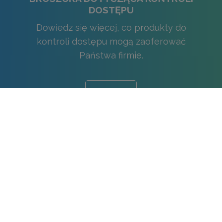
DOSTĘPU
Dowiedz się więcej, co produkty do
kontroli dostępu mogą zaoferować
Państwa firmie.
Pobierz
POTRZEBUJESZ RADY?
Rozumiemy, że firmy, ich wymagania i cele
różnią się od siebie. Dzięki naszej rozległej
wiedzy i doświadczeniu możemy pomóc
Państwu osiągnąć cele. Prosimy o zadanie
pytania za pośrednictwem poniższego
formularza, skontaktujemy się z