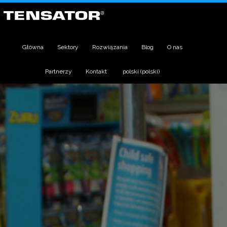
Główna
Sektory
Rozwiązania
Blog
O nas
Partnerzy
Kontakt
polski
(
polski
)