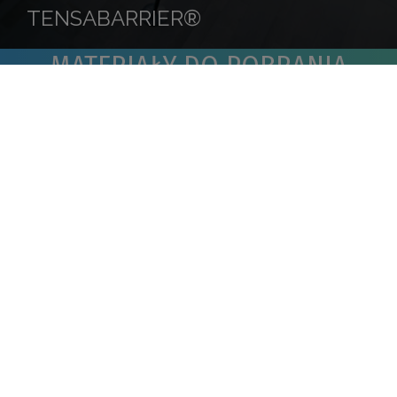
TENSABARRIER®
MATERIAŁY DO POBRANIA
BROSZURA DOTYCZĄCA SŁUŻBY
ZDROWIA
Dowiedz się więcej na temat rozwiązań i
korzyści, które oferujemy klientom z