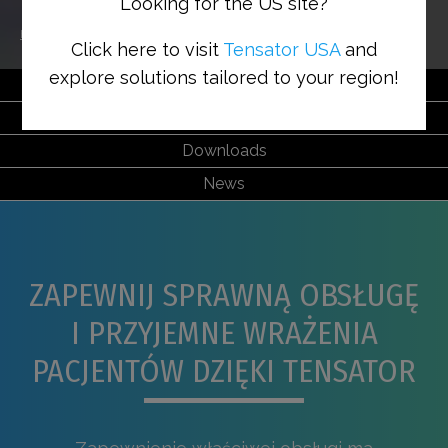
Looking for the US site?
Home
>
Sectors
>
OPIEKA ZDROWOTNA
Click here to visit
Tensator USA
and
explore solutions tailored to your region!
Features & Benefits
Solutions
Downloads
News
ZAPEWNIJ SPRAWNĄ OBSŁUGĘ
I PRZYJEMNE WRAŻENIA
PACJENTÓW DZIĘKI TENSATOR