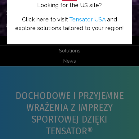
Looking for the US site?
SPORT
Click here to visit
Tensator USA
and
Home
>
Sectors
>
Sport
explore solutions tailored to your region!
Features & Benefits
Solutions
News
DOCHODOWE I PRZYJEMNE
WRAŻENIA Z IMPREZY
SPORTOWEJ DZIĘKI
TENSATOR®