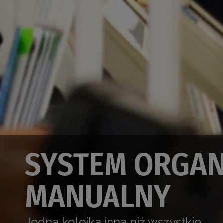
SYSTEM ORGANI
MANUALNY
Jedna kolejka inna niż wszystkie