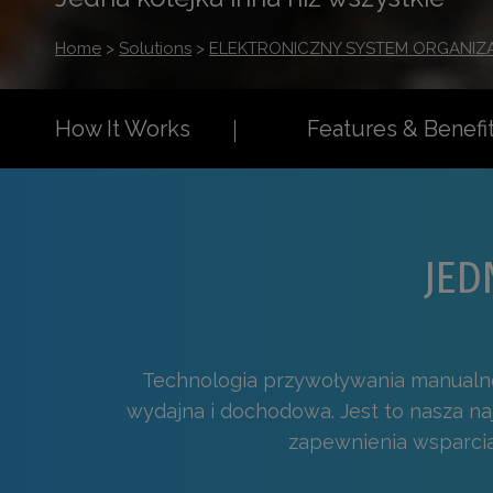
Home
>
Solutions
>
ELEKTRONICZNY SYSTEM ORGANIZAC
How It Works
Features & Benefi
JED
Technologia przywoływania manualnego
wydajna i dochodowa. Jest to nasza n
zapewnienia wsparcia 