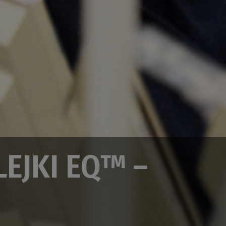
LEJKI EQ™ –