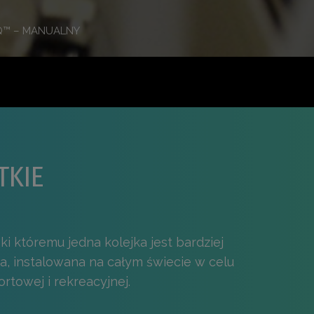
eQ™ – MANUALNY
TKIE
i któremu jedna kolejka jest bardziej
, instalowana na całym świecie w celu
rtowej i rekreacyjnej.